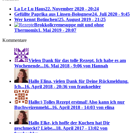
La Le Lu Haus
22. November 2020 - 20:24
Gefüllte Paprika aus Linsen-Bolognese
24. Juli 2020 - 9:45
Wer kennt Botinchen!
25. August 2019 - 21:25
Brokkolicremesuppe mit und ohne
Thermomix
1. Mai 2019 - 20:07
Kommentare
Vielen Dank für das tolle Rezept. Ich habe es am
Wochenende...
16. Mai 2018 - 9:06 von Hannah
Hallo Elina, vielen Dank für Deine Rückmeldung.
Ich...
16. April 2018 - 20:36 von fraukoehler
Hallo:) Tolles Rezept erstmal! Also kann ich nur
Buchweizenmehl...
16. April 2018 - 14:03 von elina
Hallo Elke, ich hoffe der Kuchen hat Dir
geschmeckt? Liebe...
18. April 2017 - 13:02 von