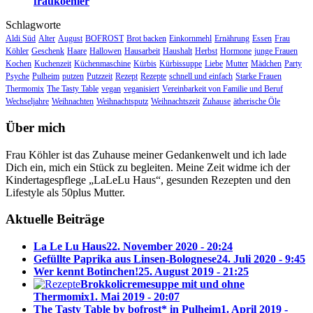
fraukoehler
Schlagworte
Aldi Süd
Alter
August
BOFROST
Brot backen
Einkornmehl
Ernährung
Essen
Frau
Köhler
Geschenk
Haare
Hallowen
Hausarbeit
Haushalt
Herbst
Hormone
junge Frauen
Kochen
Kuchenzeit
Küchenmaschine
Kürbis
Kürbissuppe
Liebe
Mutter
Mädchen
Party
Psyche
Pulheim
putzen
Putzzeit
Rezept
Rezepte
schnell und einfach
Starke Frauen
Thermomix
The Tasty Table
vegan
veganisiert
Vereinbarkeit von Familie und Beruf
Wechseljahre
Weihnachten
Weihnachtsputz
Weihnachtszeit
Zuhause
ätherische Öle
Über mich
Frau Köhler ist das Zuhause meiner Gedankenwelt und ich lade
Dich ein, mich ein Stück zu begleiten. Meine Zeit widme ich der
Kindertagespflege „LaLeLu Haus“, gesunden Rezepten und den
Lifestyle als 50plus Mutter.
Aktuelle Beiträge
La Le Lu Haus
22. November 2020 - 20:24
Gefüllte Paprika aus Linsen-Bolognese
24. Juli 2020 - 9:45
Wer kennt Botinchen!
25. August 2019 - 21:25
Brokkolicremesuppe mit und ohne
Thermomix
1. Mai 2019 - 20:07
The Tasty Table by bofrost* in Pulheim
1. April 2019 -