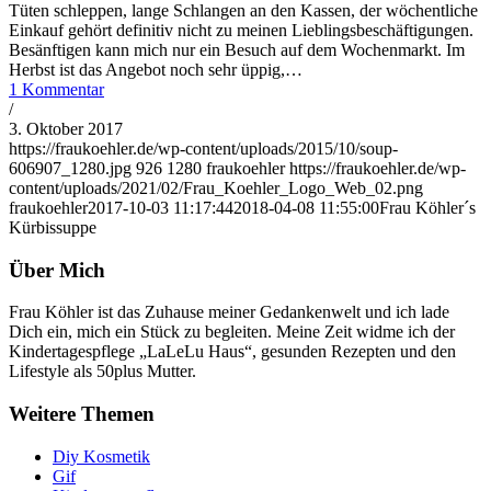
Tüten schleppen, lange Schlangen an den Kassen, der wöchentliche
Einkauf gehört definitiv nicht zu meinen Lieblingsbeschäftigungen.
Besänftigen kann mich nur ein Besuch auf dem Wochenmarkt. Im
Herbst ist das Angebot noch sehr üppig,…
1 Kommentar
/
3. Oktober 2017
https://fraukoehler.de/wp-content/uploads/2015/10/soup-
606907_1280.jpg
926
1280
fraukoehler
https://fraukoehler.de/wp-
content/uploads/2021/02/Frau_Koehler_Logo_Web_02.png
fraukoehler
2017-10-03 11:17:44
2018-04-08 11:55:00
Frau Köhler´s
Kürbissuppe
Über Mich
Frau Köhler ist das Zuhause meiner Gedankenwelt und ich lade
Dich ein, mich ein Stück zu begleiten. Meine Zeit widme ich der
Kindertagespflege „LaLeLu Haus“, gesunden Rezepten und den
Lifestyle als 50plus Mutter.
Weitere Themen
Diy Kosmetik
Gif