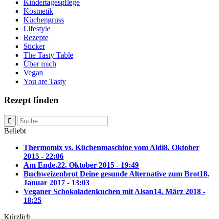
Kindertagespflege
Kosmetik
Küchengruss
Lifestyle
Rezepte
Sticker
The Tasty Table
Über mich
Vegan
You are Tasty
Rezept finden
Beliebt
Thermomix vs. Küchenmaschine vom Aldi
8. Oktober
2015 - 22:06
Am Ende.
22. Oktober 2015 - 19:49
Buchweizenbrot Deine gesunde Alternative zum Brot
18.
Januar 2017 - 13:03
Veganer Schokoladenkuchen mit Alsan
14. März 2018 -
18:25
Kürzlich