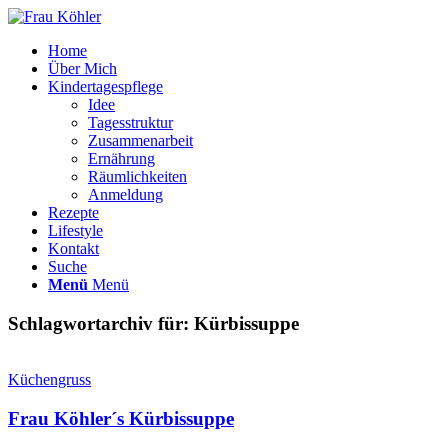
Home
Über Mich
Kindertagespflege
Idee
Tagesstruktur
Zusammenarbeit
Ernährung
Räumlichkeiten
Anmeldung
Rezepte
Lifestyle
Kontakt
Suche
Menü
Menü
Schlagwortarchiv für:
Kürbissuppe
Küchengruss
Frau Köhler´s Kürbissuppe