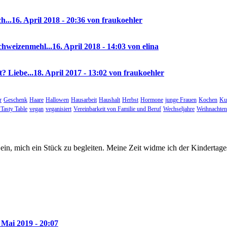
h...
16. April 2018 - 20:36 von fraukoehler
chweizenmehl...
16. April 2018 - 14:03 von elina
? Liebe...
18. April 2017 - 13:02 von fraukoehler
r
Geschenk
Haare
Hallowen
Hausarbeit
Haushalt
Herbst
Hormone
junge Frauen
Kochen
Ku
Tasty Table
vegan
veganisiert
Vereinbarkeit von Familie und Beruf
Wechseljahre
Weihnachten
ein, mich ein Stück zu begleiten. Meine Zeit widme ich der Kindertag
 Mai 2019 - 20:07