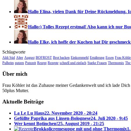
Hallo Elina, vielen Dank für Deine Rückmeldung. Ic
Hallo:) Tolles Rezept erstmal! Also kann ich nur Bu
Hallo Elke, ich hoffe der Kuchen hat Dir geschmeckt
Schlagworte
Aldi Süd
Alter
August
BOFROST
Brot backen
Einkornmehl
Ernährung
Essen
Frau Köhle
Pulheim
putzen
Putzzeit
Rezept
Rezepte
schnell und einfach
Starke Frauen
Thermomix
The 
Über mich
Frau Köhler ist das Zuhause meiner Gedankenwelt und ich lade Dich 
50plus Mutter.
Aktuelle Beiträge
La Le Lu Haus
22. November 2020 - 20:24
Gefüllte Paprika aus Linsen-Bolognese
24. Juli 2020 - 9:45
Wer kennt Botinchen!
25. August 2019 - 21:25
Brokkolicremesuppe mit und ohne Thermomix
1.