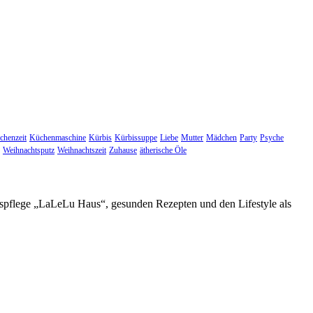
chenzeit
Küchenmaschine
Kürbis
Kürbissuppe
Liebe
Mutter
Mädchen
Party
Psyche
Weihnachtsputz
Weihnachtszeit
Zuhause
ätherische Öle
espflege „LaLeLu Haus“, gesunden Rezepten und den Lifestyle als