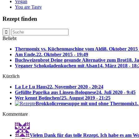
Vegan
You are Tasty
Rezept finden
Beliebt
Thermomix vs. Küchenmaschine vom Aldi
8. Oktober 2015 
Am Ende.
22. Oktober 2015 - 19:49
Buchweizenbrot Deine gesunde Alternative zum Brot
18. J
Veganer Schokoladenkuchen mit Alsan
14. März 2018 - 18:
Kürzlich
La Le Lu Haus
22. November 2020 - 20:24
Gefüllte Paprika aus Linsen-Bolognese
24. Juli 2020 - 9:45
Wer kennt Botinchen!
25. August 2019 - 21:25
Brokkolicremesuppe mit und ohne Thermomix
1.
Kommentare
Vielen Dank für das tolle Rezept. Ich habe es am W