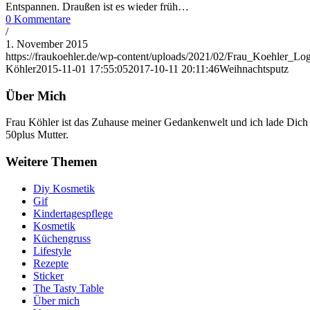
Entspannen. Draußen ist es wieder früh…
0 Kommentare
/
1. November 2015
https://fraukoehler.de/wp-content/uploads/2021/02/Frau_Koehler_
Köhler
2015-11-01 17:55:05
2017-10-11 20:11:46
Weihnachtsputz
Über Mich
Frau Köhler ist das Zuhause meiner Gedankenwelt und ich lade Dich 
50plus Mutter.
Weitere Themen
Diy Kosmetik
Gif
Kindertagespflege
Kosmetik
Küchengruss
Lifestyle
Rezepte
Sticker
The Tasty Table
Über mich